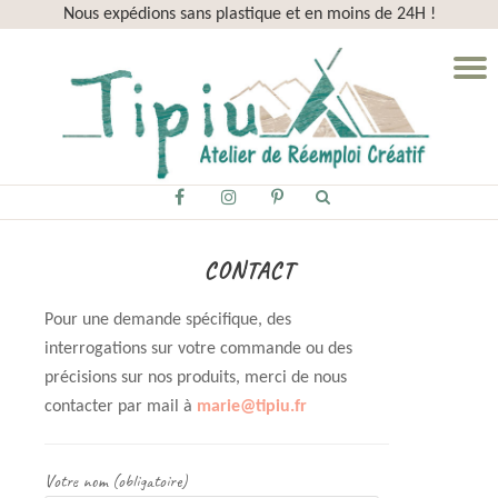
Nous expédions sans plastique et en moins de 24H !
Aller
D
au
la
contenu
n
fa-
fa-
fa-
facebook
instagram
pinterest-
p
CONTACT
Pour une demande spécifique, des
interrogations sur votre commande ou des
précisions sur nos produits, merci de nous
contacter par mail à
marie@tipiu.fr
Votre nom (obligatoire)