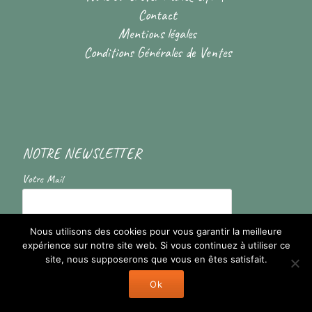
Contact
Mentions légales
Conditions Générales de Ventes
NOTRE NEWSLETTER
Votre Mail
En cochant la case vous acceptez de recevoir nos informations
Nous utilisons des cookies pour vous garantir la meilleure
expérience sur notre site web. Si vous continuez à utiliser ce
site, nous supposerons que vous en êtes satisfait.
Ok