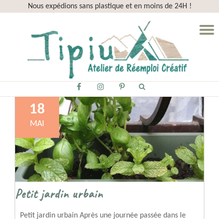
Nous expédions sans plastique et en moins de 24H !
Aller
D
au
la
contenu
n
fa-
fa-
fa-
facebook
instagram
pinterest-
18
p
MAI
Petit jardin urbain
Petit jardin urbain Après une journée passée dans le