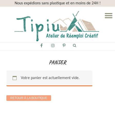
Nous expédions sans plastique et en moins de 24H !
Aller
D
au
la
contenu
n
fa-
fa-
fa-
facebook
instagram
pinterest-
p
PANIER
Votre panier est actuellement vide.
RETOUR À LA BOUTIQUE