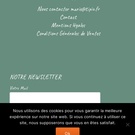
Nous contacter
marie@tipiu.fr
Contact
Mentions légales
Conditions Générales de Ventes
NOTRE NEWSLETTER
Votre Mail
En cochant la case vous acceptez de recevoir nos informations
Nous utilisons des cookies pour vous garantir la meilleure
expérience sur notre site web. Si vous continuez à utiliser ce
site, nous supposerons que vous en êtes satisfait.
Ok