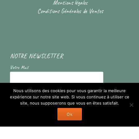
Mentions légales
Conditions Générales de Ventes
NOTRE NEWSLETTER
Votre Mail
En cochant la case vous acceptez de recevoir nos informations
Nous utilisons des cookies pour vous garantir la meilleure
expérience sur notre site web. Si vous continuez à utiliser ce
site, nous supposerons que vous en êtes satisfait.
Ok
Llorix One Lite
fièrement propulsé par
WordPress