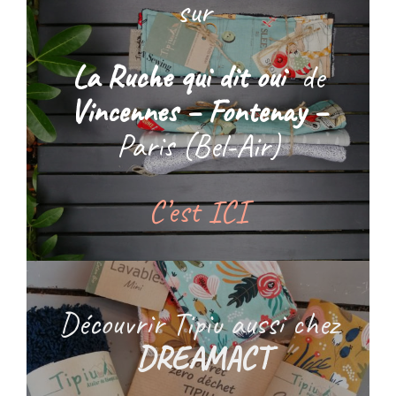
sur
La Ruche qui dit oui
de
Vincennes – Fontenay –
Paris (Bel-Air)
C’est ICI
Découvrir Tipiu aussi chez
DREAMACT