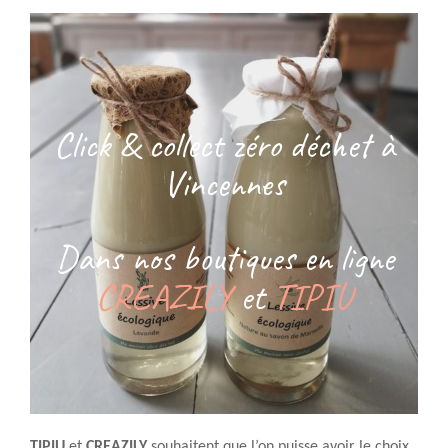
Click & collect zéro déchet à
Vincennes
Dans nos boutiques en ligne
CREAZILY
et
TIPIU
TIPIU
et
CREAZILY
souhaitent que l’on puisse avoir le choix