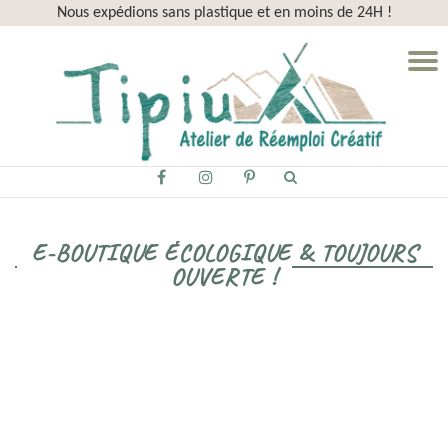
Nous expédions sans plastique et en moins de 24H !
Aller
D
au
la
contenu
n
fa-
fa-
fa-
facebook
instagram
pinterest-
p
E-BOUTIQUE ÉCOLOGIQUE & TOUJOURS
OUVERTE !