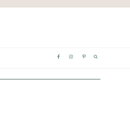
fa-
fa-
fa-
facebook
instagram
pinterest-
p