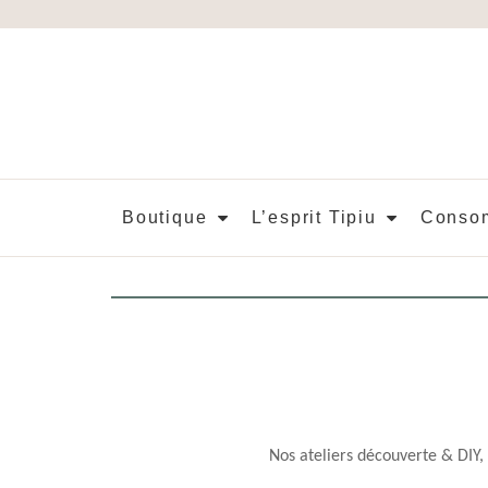
Aller
au
contenu
Boutique
L’esprit Tipiu
Consom
Nos ateliers découverte & DIY