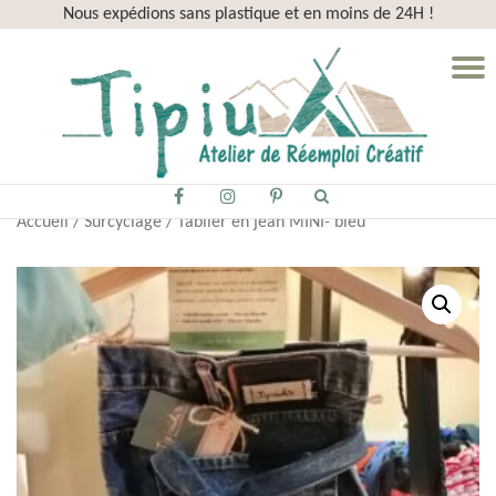
Nous expédions sans plastique et en moins de 24H !
Aller
D
au
la
contenu
n
fa-
fa-
fa-
Accueil
/
Surcyclage
/ Tablier en jean MINI- bleu
facebook
instagram
pinterest-
p