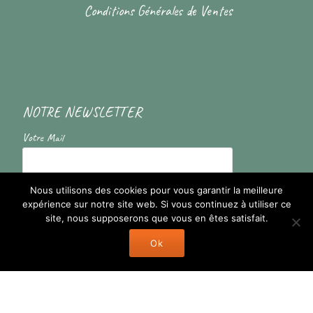
Conditions Générales de Ventes
NOTRE NEWSLETTER
Votre Mail
En cochant la case vous acceptez de recevoir nos informations
Nous utilisons des cookies pour vous garantir la meilleure
expérience sur notre site web. Si vous continuez à utiliser ce
site, nous supposerons que vous en êtes satisfait.
Ok
Llorix One Lite
fièrement propulsé par
WordPress