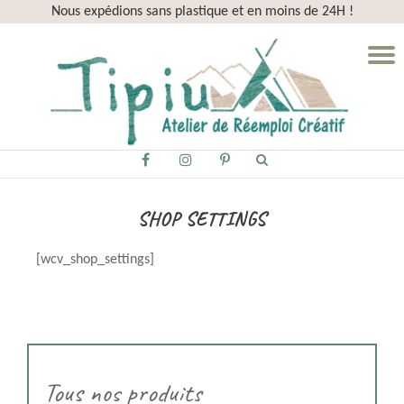
Nous expédions sans plastique et en moins de 24H !
Aller
D
au
la
contenu
n
fa-
fa-
fa-
facebook
instagram
pinterest-
p
SHOP SETTINGS
[wcv_shop_settings]
Tous nos produits