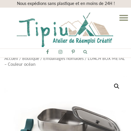
Nous expédions sans plastique et en moins de 24H !
Aller
D
au
la
contenu
n
fa-
fa-
fa-
Accueil
/
Boutique
/
Emballages nomades
/ LUNCH BOX METAL
facebook
instagram
pinterest-
– Couleur océan
p