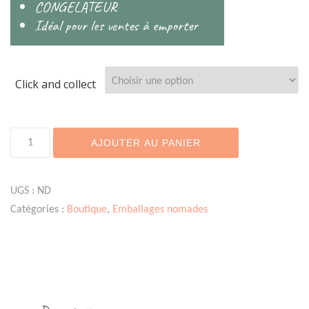
CONGELATEUR
Idéal pour les ventes à emporter
Click and collect
quantité
AJOUTER AU PANIER
de
LUNCH
BOX
UGS :
ND
METAL
Catégories :
Boutique
,
Emballages nomades
-
Couleur
océan