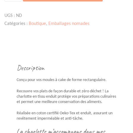
de
Charlottes
à
UGS :
ND
plats
Catégories :
Boutique
,
Emballages nomades
-
Moule
à
cake
Description
Conçu pour vos moules à cake de forme rectangulaire.
Recouvre vos plats de façon durable et zéro déchet ! La
charlotte en tissu enduit protège vos préparations culinaires
et permet une meilleure conservation des aliments.
Réalisée en coton certifié Oeko-Tex et enduit, assurant un
revêtement imperméable et anti-tâche.
La charlotte m’accompagne dans mes