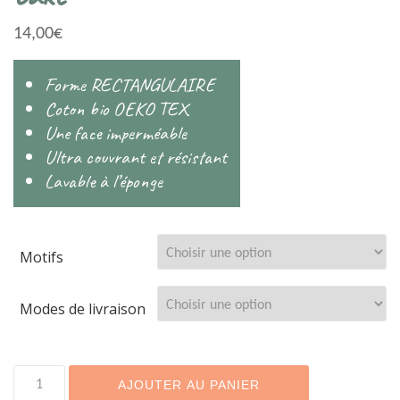
14,00
€
Forme RECTANGULAIRE
Coton bio OEKO TEX
Une face imperméable
Ultra couvrant et résistant
Lavable à l’éponge
Motifs
Modes de livraison
quantité
AJOUTER AU PANIER