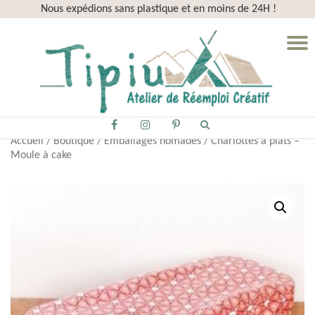
Nous expédions sans plastique et en moins de 24H !
Aller
D
au
la
contenu
n
fa-
fa-
fa-
Accueil
/
Boutique
/
Emballages nomades
/ Charlottes à plats –
facebook
instagram
pinterest-
Moule à cake
p