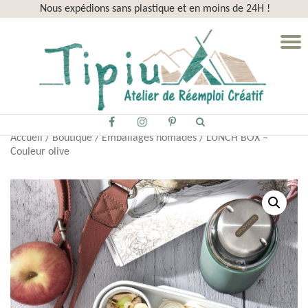
Nous expédions sans plastique et en moins de 24H !
Aller
D
au
la
contenu
n
fa-
fa-
fa-
Accueil
/
Boutique
/
Emballages nomades
/ LUNCH BOX –
facebook
instagram
pinterest-
Couleur olive
p