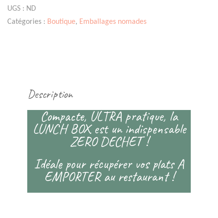
BOX
UGS :
ND
-
Catégories :
Boutique
,
Emballages nomades
Couleur
olive
Description
Compacte, ULTRA pratique, la
LUNCH BOX est un indispensable
ZERO DECHET !
Idéale pour récupérer vos plats A
EMPORTER au restaurant !