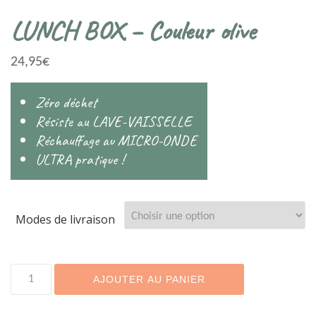
LUNCH BOX – Couleur olive
24,95
€
Zéro déchet
Résiste au LAVE-VAISSELLE
Réchauffage au MICRO-ONDE
ULTRA pratique !
Modes de livraison
quantité
AJOUTER AU PANIER
de
LUNCH