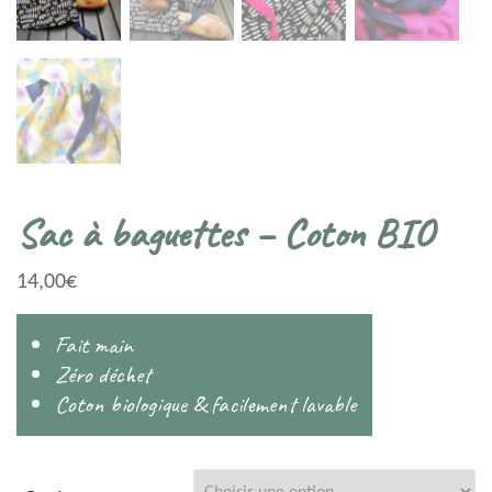
Sac à baguettes – Coton BIO
14,00
€
Fait main
Zéro déchet
Coton biologique & facilement lavable