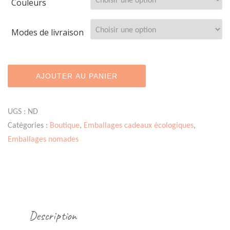
Couleurs
Modes de livraison
quantité
AJOUTER AU PANIER
de
Sac
à
UGS :
ND
baguettes
Catégories :
Boutique
,
Emballages cadeaux écologiques
,
-
Emballages nomades
Coton
BIO
Description