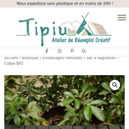
Nous expédions sans plastique et en moins de 24H !
Aller
D
au
la
contenu
n
fa-
fa-
fa-
Accueil
/
Boutique
/
Emballages nomades
/ Sac à baguettes –
facebook
instagram
pinterest-
Coton BIO
p